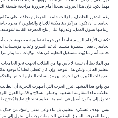
مهما يكن، فإن هذا العزوف يضعنا أمام ضرورة مراجعة فلسفة التعليم 
رغم التدهور الحاصل، ما زالت جامعة الخرطوم تحافظ على مكانتها 
الجامعات أن تكون مراكز ديناميكية للإبداع والتطوير، لا مجرد حاض
ارتباطها بسوق العمل، وقدرتها على إنتاج المعرفة القابلة للتوظي
تكشف الأرقام الرسمية أيضاً عن خريطة تعليمية معطوبة، حيث أص
الجامعي، بفعل سيطرة مليشيا الدعم السريع وغياب مؤسسات الدولة.
بحانب أنه ربما يُهدد مستقبل التعليم في هذه الولايات ، ما ينذر بت
من الملاحظ أن نسبة لا بأس بها من الطلاب اتجهت نحو الجامعات ا
التعليم العالي. ولكن هذا التوجه، وإن كان يُعطي انطباعًا بوجود 
الفروقات الكبيرة في الجودة بين مؤسسات التعليم الخاص والحكوم
من واقع هذا المشهد، تبرز الحرب التي أظهرت التجربة أن الطالب ال
الطلاب نداء المقاومة الشعبية، وحملوا السلاح و قدّموا العون الل
تتحول إلى مكون أصيل في العملية التعليمية: نحتاج تعليمًا يُخرّج طل
ليس الهدف عسكرة التعليم، بل بناء وعي مدني راسخ، من خلال مناه
وربط المعرفة بالسياق الوطني. الجامعات يجب أن تتحول إلى مراك