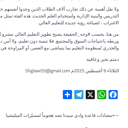
ولا تقل أهمية عن ذلك تجارب آلاف الطلاب الذين وجدوا أنفسهم خ
التدريس والبنية الإدارية واستخدام العلم الحديث. هذه الفئة تمثل مو
الاغتراب ، لصياغة رؤية جديدة للتعليم العالي.
من هنا، بحسب #وجه_الحقيقة يصبح تطوير التعليم العالي مشروعًا وط
وربطه باحتياجات السوق والمجتمع. فلا تنمية دون تعليم، ولا أمن دون ت
والجذري لمنظومة التعليم بما يتماشى مع العصر، أو المراوحة في نما
دمتم بخير وعافية.
الثلاثاء 9 أغسطس 2025م Shglawi55@gmail.com
Telegram
Share
WhatsApp
Facebook
X
تصفّح
⟵
‏مضادات قاعدة وادي سيدنا تصد هجوماً لمسيّرات الميليشيا
المقالات