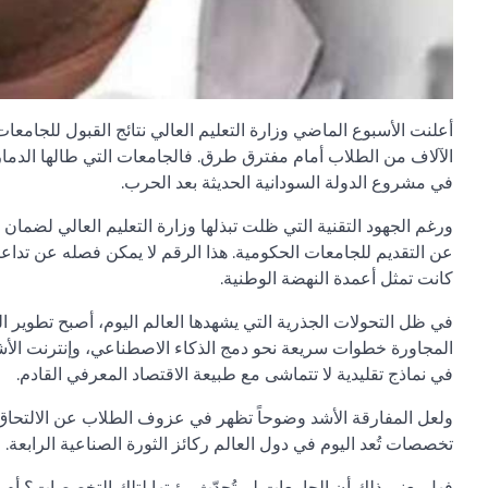
الآلاف من الطلاب أمام مفترق طرق. فالجامعات التي طالها الدمار
في مشروع الدولة السودانية الحديثة بعد الحرب.
عن التقديم للجامعات الحكومية. هذا الرقم لا يمكن فصله عن تدا
كانت تمثل أعمدة النهضة الوطنية.
في ظل التحولات الجذرية التي يشهدها العالم اليوم، أصبح تطوير 
المجاورة خطوات سريعة نحو دمج الذكاء الاصطناعي، وإنترنت الأشياء
في نماذج تقليدية لا تتماشى مع طبيعة الاقتصاد المعرفي القادم.
ولعل المفارقة الأشد وضوحاً تظهر في عزوف الطلاب عن الالتحاق ب
تخصصات تُعد اليوم في دول العالم ركائز الثورة الصناعية الرابعة.
فهل يعني ذلك أن الجامعات لم تُحدّث رؤيتها لتلك التخصصات؟ أم