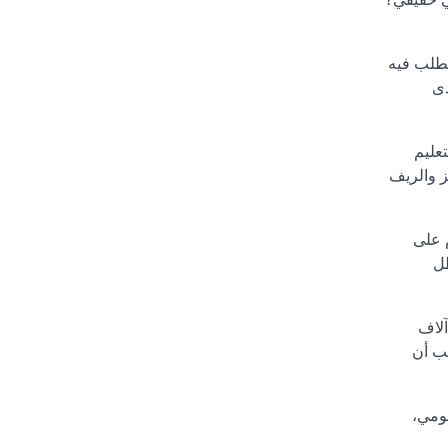
تطلب فيه
دى
عليم
ز والريف
 على
ظل
آلاف
جب أن
قومي،