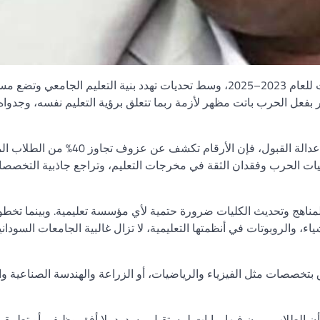
أعلنت الأسبوع الماضي وزارة التعليم العالي نتائج القبول للجامعات للعام 2023–2025، وسط تحديات تهدد بنية التعليم الجامعي
 بفعل الحرب باتت مظهر لأزمة ربما تتعلق برؤية التعليم نفسه، وجدوا
ورغم الجهود التقنية التي ظلت تبذلها وزارة التعليم العالي لضمان عدالة القبول، فإن الأرقام تك
عيات الحرب وفقدان الثقة في مخرجات التعليم، وتراجع جاذبية التخصصا
المناهج وتحديث الكليات ضرورة حتمية لأي مؤسسة تعليمية. وبينما تخطو
، والروبوتات في أنظمتها التعليمية، لا تزال غالبية الجامعات السوداني
تخصصات مثل الفيزياء والرياضيات، أو الزراعة والهندسة الصناعية وال
 أن الطلاب يرون فيها بوابات لمستقبل مسدود بلا أفق وظيفي أو تطبي