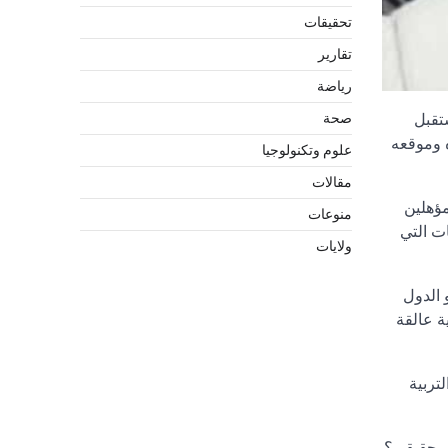
تحقيقات
تقارير
رياضة
 وتضع مستقبل
صحة
ه وموقعه
علوم وتكنولوجيا
مقالات
شف عن عزوف تجاوز 40% من الطلاب المؤهلين
منوعات
ت التي
ولايات
 الدول
ة عالقة
تربية
قي حقيقي؟