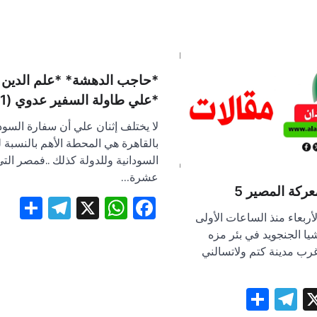
*حاجب الدهشة* *علم الدين 
*علي طاولة السفير عدوي (1-2)..*
لا يختلف إثنان علي أن سفارة السود
بالقاهرة هي المحطة الأهم بالنسبة 
السودانية وللدولة كذلك ..فمصر الت
عشرة…
ركة المصير 5
egram
re
WhatsApp
Facebook
X
بعاء منذ الساعات الأولى
يا الجنجويد في بئر مزه
رب مدينة كتم ولاتسالني
Telegram
Share
WhatsA
Face
X