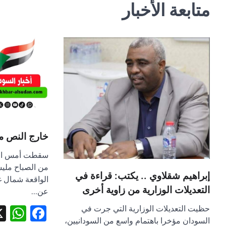
متابعة الأخبار
خارج النص مع
سقطت أمس الأر
من الصباح مليش
إبراهيم شقلاوي .. يكتب: قراءة في
الواقعة شمال غ
التعديلات الوزارية من زاوية أخرى
عن…
pp
book
حظيت التعديلات الوزارية التي جرت في
السودان مؤخرا باهتمام واسع من السودانيين،