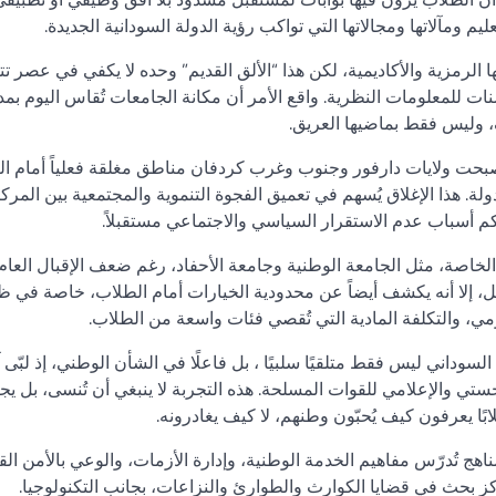
ومآلاتها ومجالاتها التي تواكب رؤية الدولة السودانية الجديدة.
الرمزية والأكاديمية، لكن هذا “الألق القديم” وحده لا يكفي في عصر ت
نات للمعلومات النظرية. واقع الأمر أن مكانة الجامعات تُقاس اليوم بم
ف، وليس فقط بماضيها العريق.
بحت ولايات دارفور وجنوب وغرب كردفان مناطق مغلقة فعلياً أمام الت
 هذا الإغلاق يُسهم في تعميق الفجوة التنموية والمجتمعية بين المرك
راكم أسباب عدم الاستقرار السياسي والاجتماعي مستقبلاً.
لخاصة، مثل الجامعة الوطنية وجامعة الأحفاد، رغم ضعف الإقبال العام
بدائل، إلا أنه يكشف أيضاً عن محدودية الخيارات أمام الطلاب، خاصة في 
ي، والتكلفة المادية التي تُقصي فئات واسعة من الطلاب.
سوداني ليس فقط متلقيًا سلبيًا ، بل فاعلًا في الشأن الوطني، إذ لبّى 
وجستي والإعلامي للقوات المسلحة. هذه التجربة لا ينبغي أن تُنسى، بل ي
ابًا يعرفون كيف يُحبّون وطنهم، لا كيف يغادرونه.
ج تُدرّس مفاهيم الخدمة الوطنية، وإدارة الأزمات، والوعي بالأمن ال
ز بحث في قضايا الكوارث والطوارئ والنزاعات، بجانب التكنولوجيا.