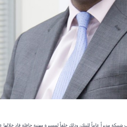
يكة مديراً عاماً للبنك، وذلك خلفاً لمسيرة مهنية حافلة قاد خلالها عد