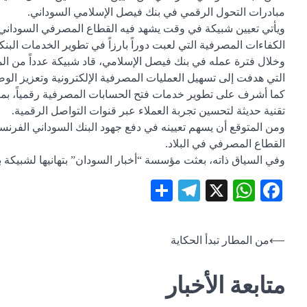
مبادرات التحول الرقمي في بنك فيصل الإسلامي السوداني.
ويأتي تعيين شبيكة في وقت يشهد فيه القطاع المصرفي السوداني 
الكفاءات المصرفية التي لعبت دوراً بارزاً في تطوير الخدمات البنكي
وخلال فترة عمله في بنك فيصل الإسلامي، قاد شبيكة عدداً من ال
التي هدفت إلى تسهيل العمليات المصرفية الإلكترونية وتعزيز الوص
كما أشرف على تطوير خدمات فتح الحسابات المصرفية رقمياً، بما أت
تقنية حديثة لتحسين تجربة العملاء عبر قنوات التواصل الرقمية.
ومن المتوقع أن يسهم تعيينه في دفع جهود البنك السوداني الفرنسي
القطاع المصرفي في البلاد.
وفي السياق ذاته، بعثت مؤسسة “أخبار السودان” بتهانيها لشبيكة بم
Telegram
Share
WhatsApp
Facebook
X
⟵
تصفّح
من المطار تبدأ الحكاية
المقالات
متابعة الأخبار