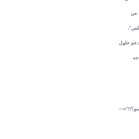
 من
بلس”،
 دعم حلول
جه
نو؟!!”
⟶