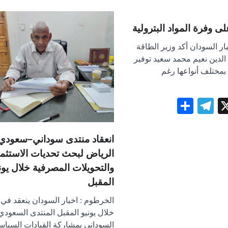
ى وفرة المواد البترولية
ار السودان أكد وزير الطاقة
الدين نعيم محمد سعيد توفير
ة بمختلف أنواعها رغم
Telegram
Share
WhatsA
Face
X
انعقاد منتدى سوداني–سعودي
الرياض لبحث تحديات الاستثما
والتحويلات المصرفية خلال يون
المقبل
الخرطوم : اخبار السودان ينعقد في
خلال يونيو المقبل المنتدى السعودي
السوداني بمشاركة القيادات السياس