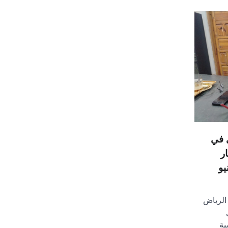
 في
ر
يو
 الرياض
ية