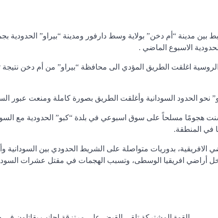
 بين مدينة “أم دخن” بولاية وسط دارفور ومدينة “بيراو” الحدودية بجم
دودية الاسبوع الماضي .
 أصحاب الشاحنات لـ”دارفور24″ إن القوات الروسية اغلقت الطريق المؤدي الى محافظة “بيراو” من أم دخن نتي
و” نحو الحدود السودانية وأغلقت الطريق بصورة كاملة ومنعت عبور السو
ت هجومًا مسلحاً على سوق اسبوعي في بلدة “كبو” الحدودية مع السو
الافريقية، بدوريات متواصلة على الشريط الحدودي بين السودانية وأف
اخل أراضي افريقيا الوسطى، وتسبب الهجمات في مقتل عشرات السودا
القوة المشتركة تلقي القبض على مرتزقة اجانب يقاتلون فى