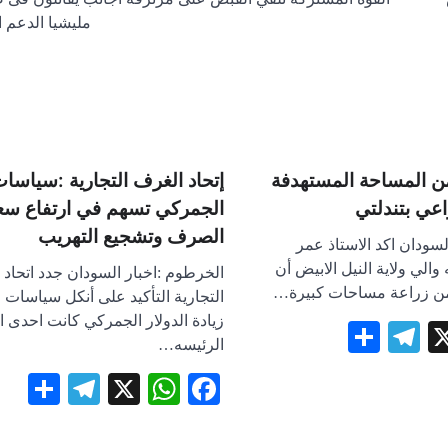
مليشيا الدعم 
ة 85%من المساحة المستهدفة
إتحاد الغرف التجارية :سياسات
عي بتندلتي
الجمركي تسهم في ارتفاع سع
الصرف وتشجيع التهريب
لسودان اكد الاستاذ عمر
 والي ولاية النيل الابيض أن
الخرطوم :اخبار السودان جدد اتحاد
 من زراعة مساحات كبيرة…
التجارية التأكيد على أنكل سياسات 
زيادة الدولار الجمركي كانت احدى ا
Telegram
Share
WhatsA
Face
X
الرئيسه…
egram
re
WhatsApp
Facebook
X