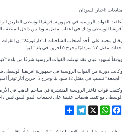
متابعات :اخبار السودان
أغلقت القوات الروسية في جمهورية إفريقيا الوسطى الطريق الرابط
أفريقيا الوسطى وذلك في اعقاب مقتل سودانيين داخل المنطقة الح
وقال محمد علي، أحد
أحداث مقتل ١٢ سودانيًا وجرح ٥ آخرين في بلد “كبو”.
ووفقاً لشهود عيان فقد توغلت القوات الروسية شرقًا من بلدة “كب
وكانت دورية من القوات الروسية في جمهورية افريقيا الوسطى شن
“الجمعة” تسبب في مقتل 12 سودانيًا وجرح 5 اخرين أثار توتراً امنيا في المنطقة.
وكثفت قوات فاغنر الروسية المنتشرة في مناجم الذهب في الأرضي 
الوسطى مع تنفيذ هجمات عنيفة على تجمعات البدو السودانيين د
Telegram
Share
WhatsApp
Facebook
X
⟵
السودان يشارك في الاجتماع الاستثنائي بجدة بشأن إقليم أرض