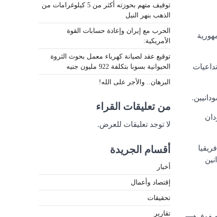
توقيف متهم بحوزته أكثر من 5 كيلوغرامات من
الذهب بنهر النيل
الحرب مع إيران وإعادة حسابات القوة
هورية
الأمريكية:
توقيع عقد لصيانة كهرباء معمل بحوث الثروة
جة تداعيات
الحيوانية بسوبا بتكلفة 922 مليون جنيه
البرهان.. والأجر على الله!
دانيين.
من تعليقات القراء
دان
لا توجد تعليقات للعرض.
ريقيا
أقسام الجريدة
نين
أخبار
إقتصاد وأعمال
تحقيقات
تقارير
 صفوف
⟶