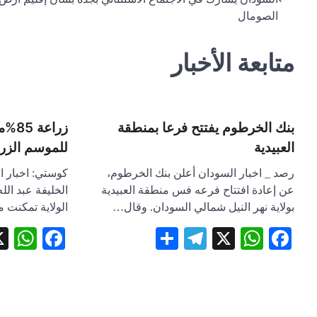
تصفّح
الصومال
المقالات
متابعة الأخبار
بنك الخرطوم يفتتح فرعا بمنطقة
زراع
العبيدية
للموسم الزرا
رصد _ اخبار السودان أعلن بنك الخرطوم،
كوستي: اخبار ا
عن إعادة افتتاح فرعه فس منطقة العبيدية
الخليفة عبد الله
بولاية نهر النيل شمالي السودان. وقال…
الولاية تمكنت
pp
book
Telegram
Share
WhatsApp
Facebook
X